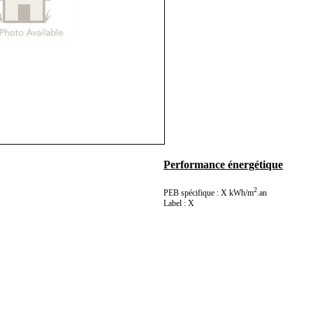
Performance énergétique
2
PEB spécifique : X kWh/m
.an
Label : X