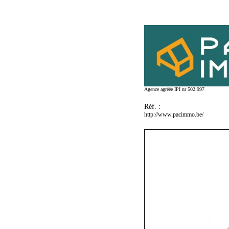
Agence agréée IPI nr 502.997
Réf. :
http://www.pacimmo.be/