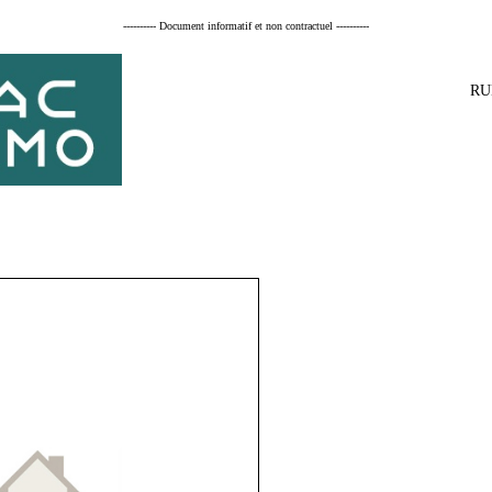
---------- Document informatif et non contractuel ----------
RU