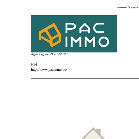
---------- Documen
Agence agréée IPI nr 502.997
Réf. :
http://www.pacimmo.be/