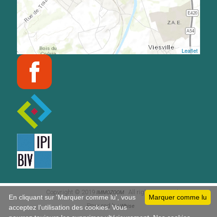
Leaflet
En cliquant sur 'Marquer comme lu', vous
Marquer comme lu
acceptez l’utilisation des cookies. Vous
Copyright © 2019
All rights reserved
IMMOZOOM
pourrez toujours les supprimer ultérieurement. Nos cookies
Powered by
Whise
n'enregistrent aucune donnée personnelle.