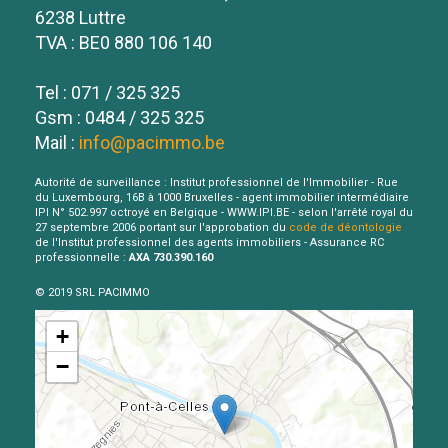
6238 Luttre
TVA : BE0 880 106 140
Tel : 071 / 325 325
Gsm : 0484 / 325 325
Mail :
info@pacimmo.be
Autorité de surveillance : Institut professionnel de l'Immobilier - Rue
du Luxembourg, 16B à 1000 Bruxelles - agent immobilier intermédiaire
IPI N° 502.997 octroyé en Belgique - WWW.IPI.BE - selon l'arrêté royal du
27 septembre 2006 portant sur l'approbation du
code de déontologie
de l'Institut professionnel des agents immobiliers - Assurance RC
professionnelle :
AXA 730.390.160
© 2019 SRL PACIMMO
+
−